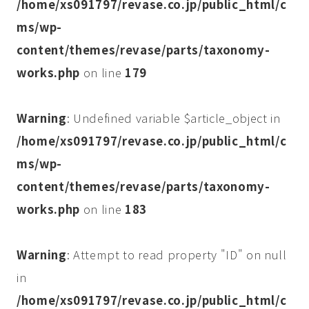
/home/xs091797/revase.co.jp/public_html/c
ms/wp-
content/themes/revase/parts/taxonomy-
works.php
on line
179
Warning
: Undefined variable $article_object in
/home/xs091797/revase.co.jp/public_html/c
ms/wp-
content/themes/revase/parts/taxonomy-
works.php
on line
183
Warning
: Attempt to read property "ID" on null
in
/home/xs091797/revase.co.jp/public_html/c